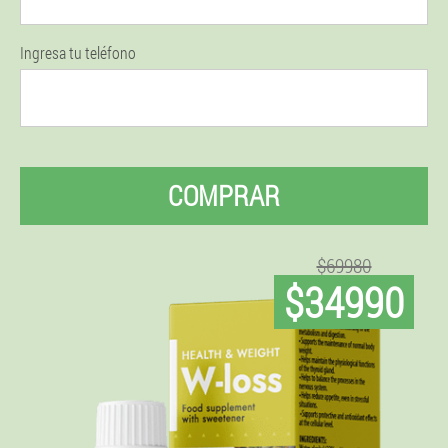
Ingresa tu teléfono
COMPRAR
$69980
$34990