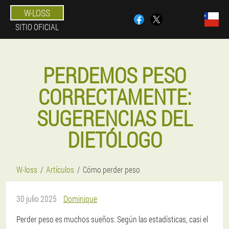
W-LOSS
SITIO OFICIAL
PERDEMOS PESO
CORRECTAMENTE:
SUGERENCIAS DEL
DIETÓLOGO
W-loss
Artículos
Cómo perder peso
30 julio 2025
Dominique
Perder peso es muchos sueños. Según las estadísticas, casi el