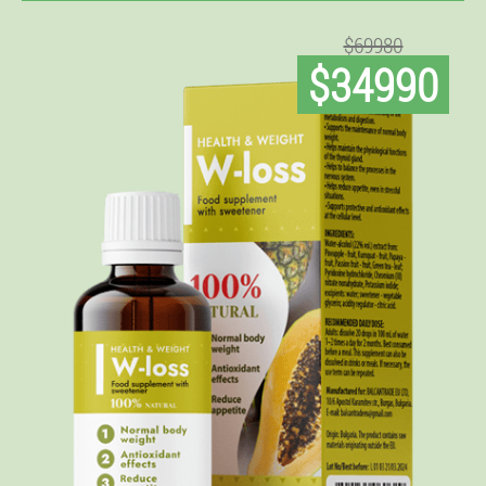
$69980
$34990