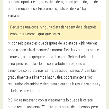
puedas soportar este, atrévete a decir, menú pequeño, puedes
perder mucho peso. En promedio, esto es de 3 a 4 kg por
semana.
Recuerda una cosa: ninguna dieta tiene sentido si después
empiezas a comer igual que antes.
Mi consejo para ti es que después de la dieta del kéfir, vuelvas
poco a poco a la alimentación normal. Deje las verduras para el
almuerzo, pero agréguele sopa de carne. Retire el kéfir de la
cena, pero reemplácelo no con carbohidratos, sino con
alimentos con proteínas: carne, pescado, huevos. Al cambiar
gradualmente a alimentos habituales, podrá mantener los
resultados obtenidos y elegir una dieta que le resulte sabrosa y
saludable en el futuro.
P. S. No es necesario copiar ciegamente lo que se le ofrece
como receta universal. Tómate unas horas de tu tiempo, pero