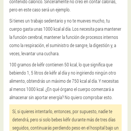
contenido calórico. Sinceramente no creo en contar calorías,
pero en este caso será un ejemplo.
Si tienes un trabajo sedentario y no te mueves mucho, tu
cuerpo gasta unas 1000 kcal al día. Los necesita para mantener
la función cerebral, mantener la función de procesos internos
como la respiración, el suministro de sangre, la digestión y, a
veces, levantar una cuchara.
100 gramos de kéfir contienen 50 kcal, lo que significa que
bebiendo 1, 5 litros de kéfir al día y no ingiriendo ningún otro
alimento, obtendrás un máximo de 750 kcal al día. Y necesitas
al menos 1000 kcal. ¿En qué órgano el cuerpo comenzará a
almacenar sin aportar energía? No quiero comprobar esto.
Sí, si quieres intentarlo, entonces, por supuesto, nadie te
detendrá, pero si solo bebes kéfir durante más de tres días
seguidos, continuarás perdiendo peso en el hospital bajo un