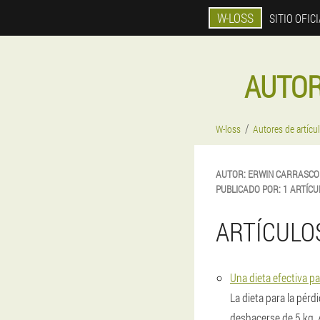
W-LOSS
SITIO OFIC
AUTOR
W-loss
Autores de artícu
AUTOR:
ERWIN
CARRASCO
PUBLICADO POR:
1 ARTÍCU
ARTÍCULO
Una dieta efectiva pa
La dieta para la pér
deshacerse de 5 kg. 