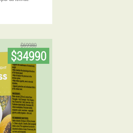
$69980
$34990