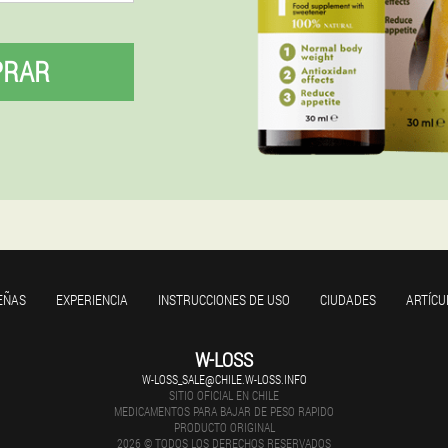
PRAR
EÑAS
EXPERIENCIA
INSTRUCCIONES DE USO
CIUDADES
ARTÍCU
W-LOSS
W-LOSS_SALE@CHILE.W-LOSS.INFO
SITIO OFICIAL EN CHILE
MEDICAMENTOS PARA BAJAR DE PESO RAPIDO
PRODUCTO ORIGINAL
2026 © TODOS LOS DERECHOS RESERVADOS