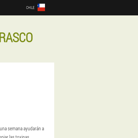
CHILE
RRASCO
lo una semana ayudarán a
piar las toxinas.