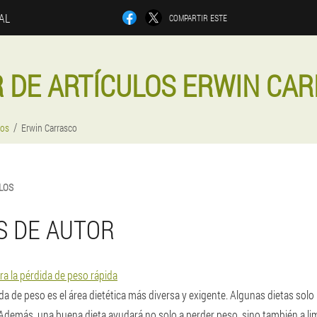
IAL
COMPARTIR ESTE
 DE ARTÍCULOS ERWIN CA
los
Erwin Carrasco
LOS
S DE AUTOR
ra la pérdida de peso rápida
dida de peso es el área dietética más diversa y exigente. Algunas dietas so
Además, una buena dieta ayudará no solo a perder peso, sino también a lim