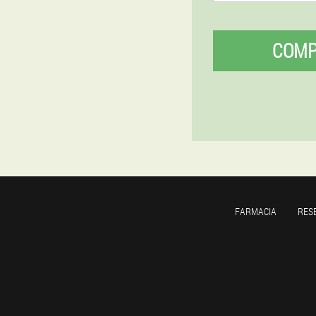
COM
FARMACIA
RES