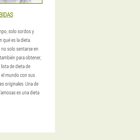
EBIDAS
mpo, solo sordos y
 qué es la dieta.
 no solo sentarse en
 también para obtener,
ista de dieta de
o el mundo con sus
es originales. Una de
 famosas es una dieta