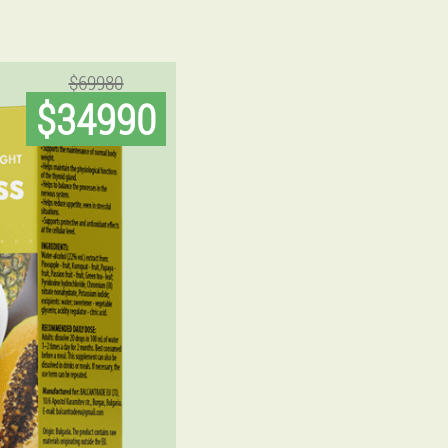
$69980
$34990