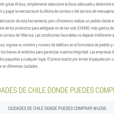
pedir gotas W-loss, simplemente seleccione la dosis adecuada y determine 
bir y pagar la mercancía en la oficina de correos o del servicio de mensajerí
 fabricación de esta herramienta, pero ofrecemos realizar un pedido desde el 
ste de los productos para adelgazar es de tan solo $34990, más gastos de
de correos de Villarrica. Las condiciones favorables no dejarán indiferente a
oss, ingrese su nombre y número de teléfono en el formulario de pedido y
los bienes al recibirlos para garantizar nuestra integridad. Las empresas 
los paquetes a cualquier lugar. El precio exacto por enviar el paquete por c
r en diferentes ciudades.
DADES DE CHILE DONDE PUEDES COMP
CIUDADES DE CHILE DONDE PUEDES COMPRAR W-LOSS