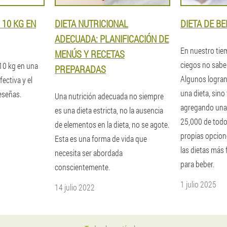
10 KG EN
DIETA NUTRICIONAL
DIETA DE B
ADECUADA: PLANIFICACIÓN DE
En nuestro tie
MENÚS Y RECETAS
ciegos no saben
10 kg en una
PREPARADAS
Algunos logran
ectiva y el
una dieta, sino
eseñas.
Una nutrición adecuada no siempre
agregando una l
es una dieta estricta, no la ausencia
25,000 de tod
de elementos en la dieta, no se agote.
propias opcion
Esta es una forma de vida que
las dietas más
necesita ser abordada
para beber.
conscientemente.
1 julio 2025
14 julio 2022