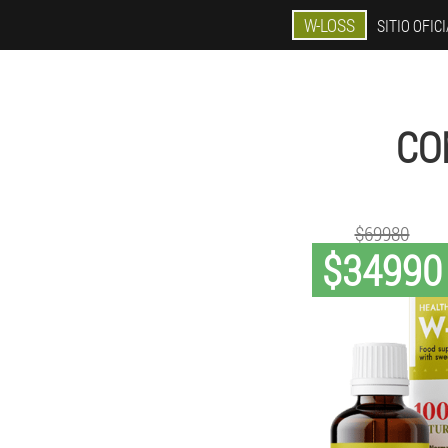
W-LOSS
SITIO OFIC
CO
$69980
$34990