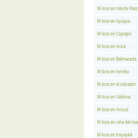
W-loss en Isla de Pas
W-loss en Iquique
W-loss en Copiapó
W-loss en Arica
W-loss en Balmaceda
W-loss en temiko
W-loss en el salvador
W-loss en Valdivia
W-loss en Ancud
W-loss en viña del ma
W-loss en Koyayké