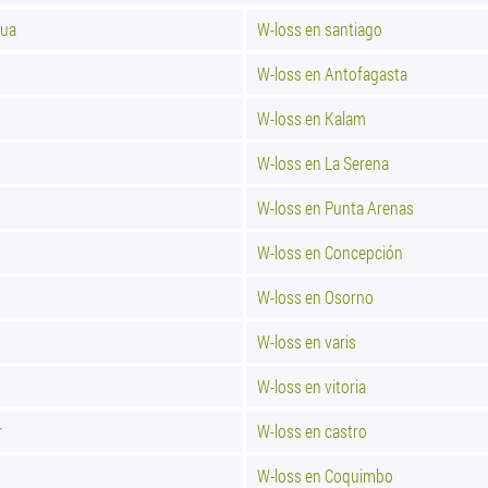
cua
W-loss en santiago
W-loss en Antofagasta
W-loss en Kalam
W-loss en La Serena
W-loss en Punta Arenas
W-loss en Concepción
W-loss en Osorno
W-loss en varis
W-loss en vitoria
r
W-loss en castro
W-loss en Coquimbo