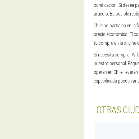
bonificación. Si desea 
artículo. Es posible reci
Chile no participa en la
precio económico. El co
tu compra en la oficina 
Si necesita comprar W-l
nuestro personal. Pague 
operan en Chile llevarán 
especificada puede varia
OTRAS CIU