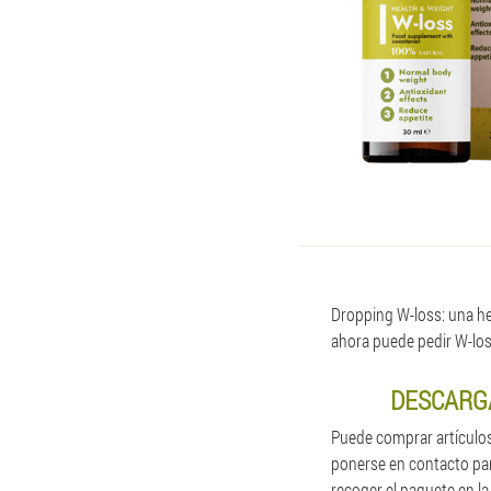
Dropping W-loss: una her
ahora puede pedir W-los
DESCARGA
Puede comprar artículos
ponerse en contacto par
recoger el paquete en la