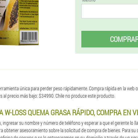
COMPRA
ramienta única para perder peso rápidamente. Compra rápida en la web ofici
s al precio más bajo: $34990. Chile no produce este producto.
 W-LOSS QUEMA GRASA RÁPIDO, COMPRA EN V
, ingresar su nombre y número de teléfono y esperar a que el gerente lo 
a obtener asesoramiento sobre la solicitud de compra de bienes. Para s
 oficina de correos o se lo entregaremos en su domicilio a través de un ser