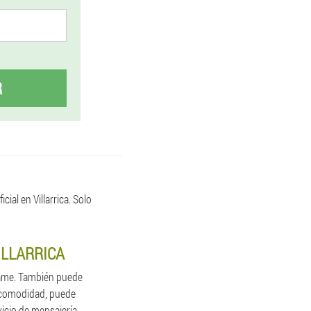
R
al en Villarrica. Solo
ILLARRICA
llame. También puede
u comodidad, puede
vicio de mensajería.