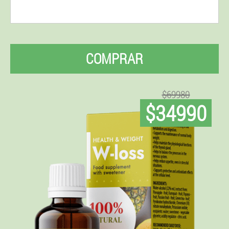
COMPRAR
$69980
$34990