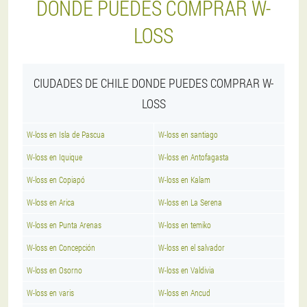
DONDE PUEDES COMPRAR W-
LOSS
CIUDADES DE CHILE DONDE PUEDES COMPRAR W-
LOSS
W-loss en Isla de Pascua
W-loss en santiago
W-loss en Iquique
W-loss en Antofagasta
W-loss en Copiapó
W-loss en Kalam
W-loss en Arica
W-loss en La Serena
W-loss en Punta Arenas
W-loss en temiko
W-loss en Concepción
W-loss en el salvador
W-loss en Osorno
W-loss en Valdivia
W-loss en varis
W-loss en Ancud