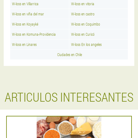
W-loss en Villarrica
W-loss en vitoria
W-loss en viña del mar
W-loss en castro
W-loss en Koyayké
W-loss en Coquimbo
W-loss en Komuna-Providencia
W-loss en Curicó
W-loss en Linares
W-loss En los angeles
Ciudades en Chile
ARTICULOS INTERESANTES