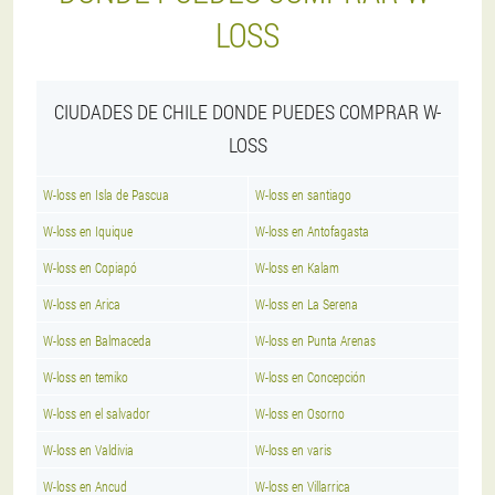
LOSS
CIUDADES DE CHILE DONDE PUEDES COMPRAR W-
LOSS
W-loss en Isla de Pascua
W-loss en santiago
W-loss en Iquique
W-loss en Antofagasta
W-loss en Copiapó
W-loss en Kalam
W-loss en Arica
W-loss en La Serena
W-loss en Balmaceda
W-loss en Punta Arenas
W-loss en temiko
W-loss en Concepción
W-loss en el salvador
W-loss en Osorno
W-loss en Valdivia
W-loss en varis
W-loss en Ancud
W-loss en Villarrica