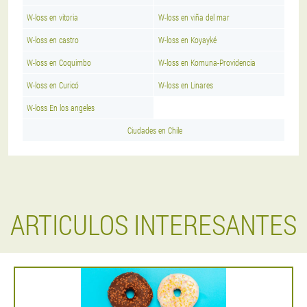
W-loss en vitoria
W-loss en viña del mar
W-loss en castro
W-loss en Koyayké
W-loss en Coquimbo
W-loss en Komuna-Providencia
W-loss en Curicó
W-loss en Linares
W-loss En los angeles
Ciudades en Chile
ARTICULOS INTERESANTES