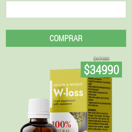
COMPRAR
$69980
$34990