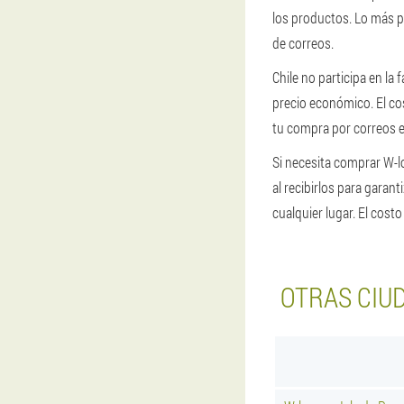
los productos. Lo más pr
de correos.
Chile no participa en la
precio económico. El co
tu compra por correos en
Si necesita comprar W-l
al recibirlos para garan
cualquier lugar. El cost
OTRAS CIU