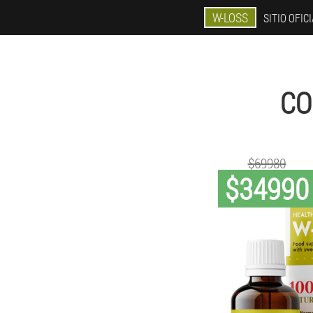
W-LOSS
SITIO OFIC
CO
$69980
$34990