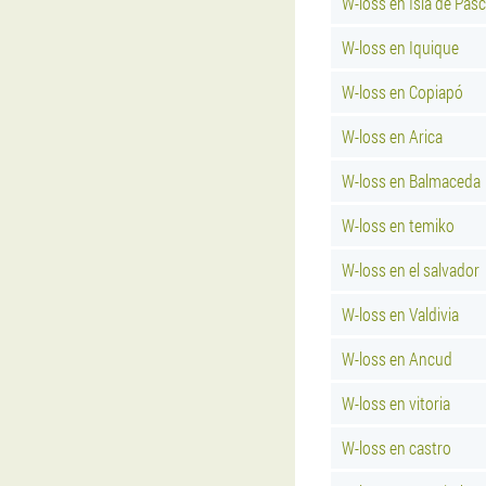
W-loss en Isla de Pas
W-loss en Iquique
W-loss en Copiapó
W-loss en Arica
W-loss en Balmaceda
W-loss en temiko
W-loss en el salvador
W-loss en Valdivia
W-loss en Ancud
W-loss en vitoria
W-loss en castro