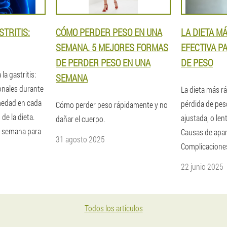
STRITIS:
CÓMO PERDER PESO EN UNA
LA DIETA M
SEMANA. 5 MEJORES FORMAS
EFECTIVA P
DE PERDER PESO EN UNA
DE PESO
la gastritis:
SEMANA
ionales durante
La dieta más rá
rmedad en cada
pérdida de peso
Cómo perder peso rápidamente y no
de la dieta.
ajustada, o len
dañar el cuerpo.
a semana para
Causas de apar
31 agosto 2025
Complicaciones
22 junio 2025
Todos los artículos