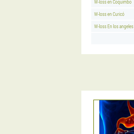
W-loss en Coquimbo
W-loss en Curicó
W-loss En los angeles