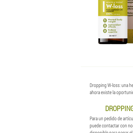
Dropping W-loss: una her
ahora existe la oportun
DROPPING
Para un pedido de artíc
puede contactar con nos
disponible para pagar el