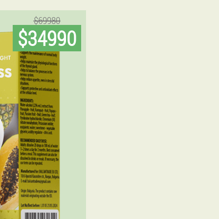
$69980
$34990