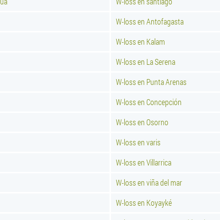
cua
W-loss en santiago
W-loss en Antofagasta
W-loss en Kalam
W-loss en La Serena
W-loss en Punta Arenas
W-loss en Concepción
W-loss en Osorno
W-loss en varis
W-loss en Villarrica
W-loss en viña del mar
W-loss en Koyayké