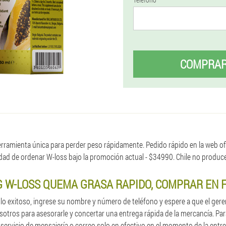
COMPRA
ramienta única para perder peso rápidamente. Pedido rápido en la web ofici
idad de ordenar W-loss bajo la promoción actual - $34990. Chile no produc
 W-LOSS QUEMA GRASA RAPIDO, COMPRAR EN 
ulo exitoso, ingrese su nombre y número de teléfono y espere a que el gere
otros para asesorarle y concertar una entrega rápida de la mercancía. Pa
 servicio de mensajería o correo solo en efectivo en el momento de la entr