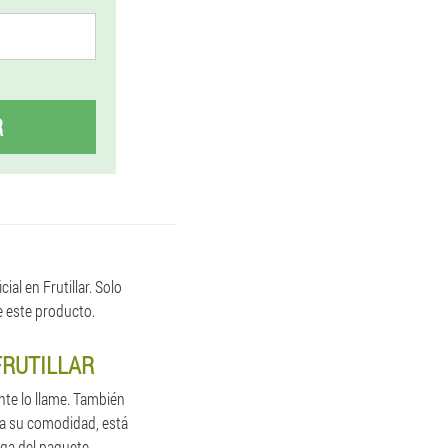
R
al en Frutillar. Solo
e este producto.
FRUTILLAR
nte lo llame. También
ra su comodidad, está
ega del paquete.