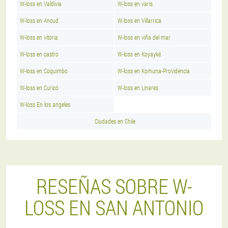
W-loss en Valdivia
W-loss en varis
W-loss en Ancud
W-loss en Villarrica
W-loss en vitoria
W-loss en viña del mar
W-loss en castro
W-loss en Koyayké
W-loss en Coquimbo
W-loss en Komuna-Providencia
W-loss en Curicó
W-loss en Linares
W-loss En los angeles
Ciudades en Chile
RESEÑAS SOBRE W-
LOSS EN SAN ANTONIO