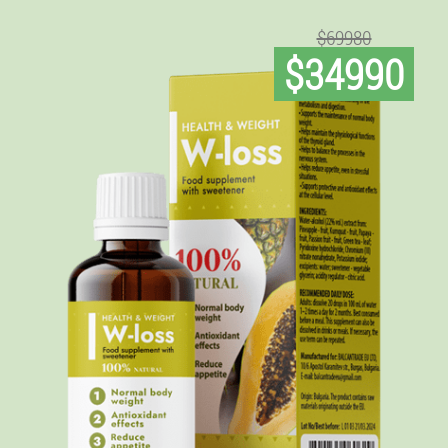
$69980
$34990